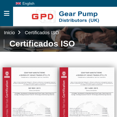
English
Inicio
Certificados ISO
Productos
Certificados ISO
Servicios
De
Diseño
Servicio
Y
Reparación
Sobre
Nosotros